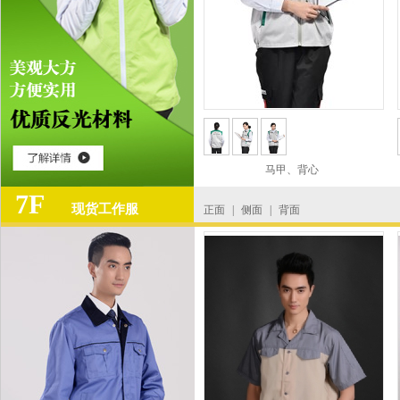
马甲、背心
7F
现货工作服
正面
|
侧面
|
背面