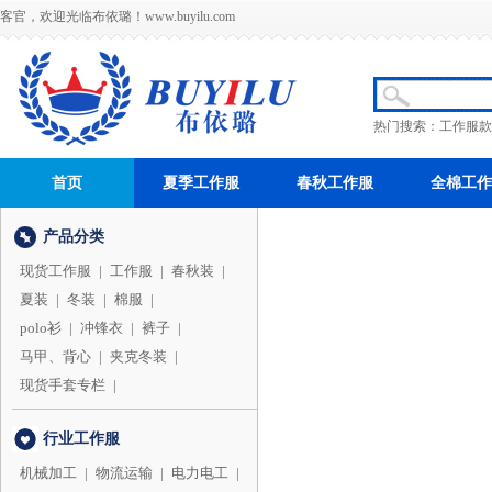
客官，欢迎光临布依璐！
www.buyilu.com
热门搜索：
工作服款
首页
夏季工作服
春秋工作服
全棉工作
产品分类
现货工作服
|
工作服
|
春秋装
|
夏装
|
冬装
|
棉服
|
polo衫
|
冲锋衣
|
裤子
|
马甲、背心
|
夹克冬装
|
现货手套专栏
|
行业工作服
机械加工
|
物流运输
|
电力电工
|