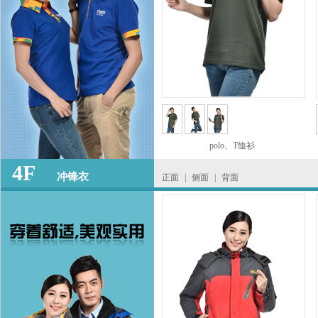
polo、T恤衫
4F
冲锋衣
正面
|
侧面
|
背面