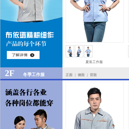
夏装工作服
2F
冬季工作服
正面
|
侧面
|
背面