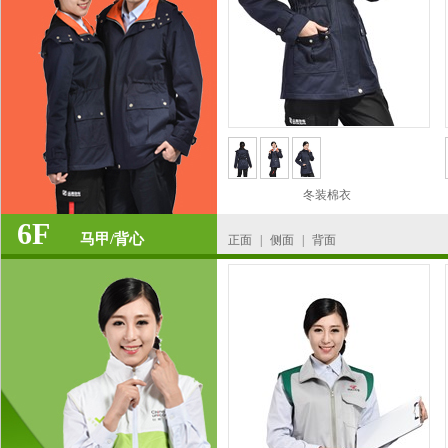
冬装棉衣
6F
马甲/背心
正面
|
侧面
|
背面