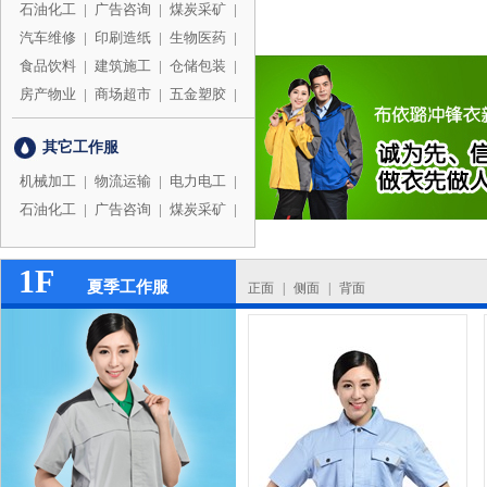
石油化工
|
广告咨询
|
煤炭采矿
|
汽车维修
|
印刷造纸
|
生物医药
|
食品饮料
|
建筑施工
|
仓储包装
|
房产物业
|
商场超市
|
五金塑胶
|
其它工作服
机械加工
|
物流运输
|
电力电工
|
石油化工
|
广告咨询
|
煤炭采矿
|
1F
夏季工作服
正面
|
侧面
|
背面