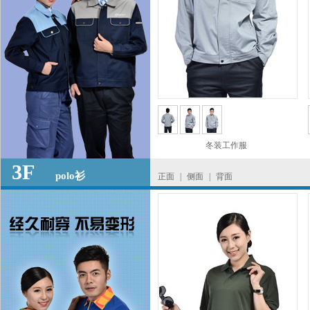
冬装工作服
3F
polo衫
正面
|
侧面
|
背面