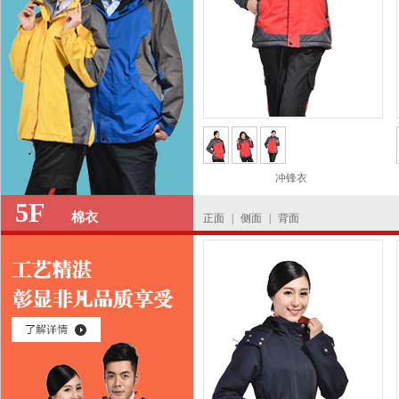
冲锋衣
5F
棉衣
正面
|
侧面
|
背面