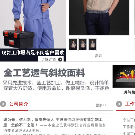
夏装
公司简介
工作
更多>>
诚为先，信为本，做衣先做人
-
宁波
布依璐服饰
专业定制工
宁波工
服
，
您的不二之选！
——本企业已获得浙江省行业质量信誉
工作服
消费者满意AAA单位。
中国工