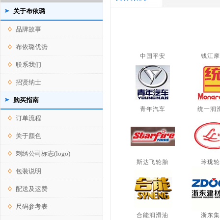
关于布依璐
品牌故事
布依璐优势
中国平安
钱江摩
联系我们
招贤纳士
购买指南
青年汽车
统一润
订单流程
关于颜色
刺绣公司标志(logo)
斯达飞轮胎
玲珑轮
包装说明
配送及运费
尺码参考表
合能润滑油
浙东集