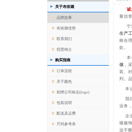
关于布依璐
诚为
量信誉
品牌故事
宁波
布依璐优势
生产
联系我们
格合
处。
招贤纳士
本公
购买指南
做
，
订单流程
装、
列。
关于颜色
本公
刺绣公司标志(logo)
我们
包装说明
业务
配送及运费
企业
璐服
尺码参考表
业不