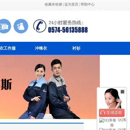
收藏布依璐
|
设为首页
|
帮助中心
衣工作服
冲锋衣
衬衫
QQ客
服