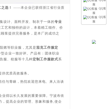
QQ客
服
二之选！
——本企业已获得浙江省行业质
QQ客
服
QQ客
服
集设计、面料开发、制衣于一体的
专业
衣工艺和独特的设计，本着精工细作、价
老顾客提供完善服务，是本厂的成功之
阻燃等职业服，尤其是
茄克工作服定
中型企业一致好评。产品有：团体职业
广告服、校服等十几种
定制工作服款式
系
提供优质高效服务。
信任与青睐，热忱欢迎您来电、来人洽谈
企业得以长久发展的重要保障。宁波布依
力，提高企业的管理、形象和服务,使企