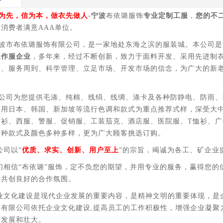
先，信为本，做衣先做人
-
宁波
布依璐服饰
专业定制工服
，
您的不
消费者满意AAA单位。
市布依璐服饰有限公司，是一家地处东海之滨的服装城。本公司是
工作服企业
，多年来，经过不断创新，致力于面料开发、采用先进制
理、服务周到、科学管理、立足市场、开发市场的信念，为广大的新
司为您提供毛涤、纯棉、线绢、线绸、涤卡及各种防静电、防雨、
采用日本、韩国、新加坡等流行色调和款式为重点推荐式样，深受大
衬衫、西服、警服、促销服、工装茄克、酒店服、医院服、T恤衫、
品种款式及颜色多种多样，更为广大顾客挑选订购。
司以“
优质、求实、创新、用户至上
”的宗旨，竭诚为各工、矿企业
相信“布依璐”服饰，定不负您的期望，并用专业的服务，赢得您的
，共创良好的合作氛围。
文化建设是现代企业发展的重要内容，是精神文明的重要体现，是
饰有限公司依托企业文化建设,提高员工的工作积极性，增强企业凝聚
断发展和壮大。