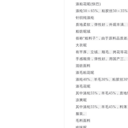
涤粘花呢(快巴)
涤纶50～65%、粘胶丝50～
针织纯涤纶
质地柔软，弹性好，外观丰满、
粗纺呢绒
俗称“粗料子”，由于原料品质
大衣呢
有平厚、立绒、顺毛、拷花等花
手感顺滑，弹性好。用国产三、
混纺面料
涤毛粘花呢
涤纶40%、羊毛30%、粘胶丝
涤毛花呢
其中涤纶55%，羊毛45%，
凉爽呢
其中涤纶55%、羊毛45%，
服装。
毛料面料
啥味呢