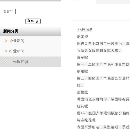
关键字:
化纤面料
新闻分类
麦尔登
企业新闻
用进口羊毛或国产一级羊毛，混
宜做男女服装和女式大衣。
行业新闻
海军呢
工作服知识
用一、二级国产羊毛和少量精纺
制服呢
用三、四级国产羊毛混合少量精
服。
法兰绒
呢面混色灰白均匀，绒面略有露
粗花呢
用1～3级国产羊毛混以部分粘
纯涤纶花呢
表面平滑细洁，条型清晰，手感