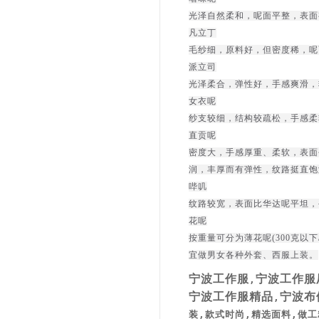
光泽自然柔和，呢面平整，表面
凡立丁
毛纱细，原料好，但密度稀，呢
派立司
光泽柔合，弹性好，手感爽滑，
女衣呢
纱支较细，结构较疏松，手感柔
直贡呢
密度大，手感厚重、柔软，表面
润，丰厚而有弹性，纹路挺直饱
哔叽
纹路较宽，表面比华达呢平坦，
花呢
按重量可分为薄花呢(300克以下
宜做男女各种外套、西服上装。
宁波工作服
宁波工作服
,
宁波工作服精品
宁波布
,
装,款式时尚,精选面料,做工