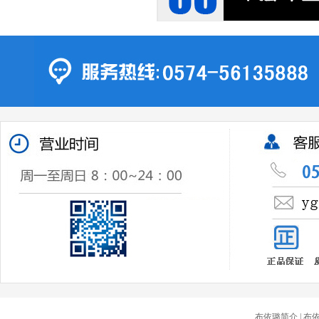
布依璐简介
| 布