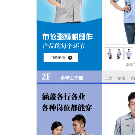
夏装
2F
冬季工作服
正面
|
侧面
|
背