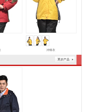
衣
冲锋衣