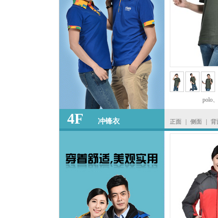
polo
4F
冲锋衣
正面
|
侧面
|
背