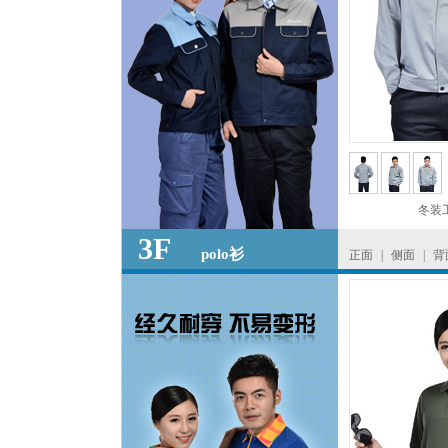
冬装
3F
polo衫
正面
|
侧面
|
背