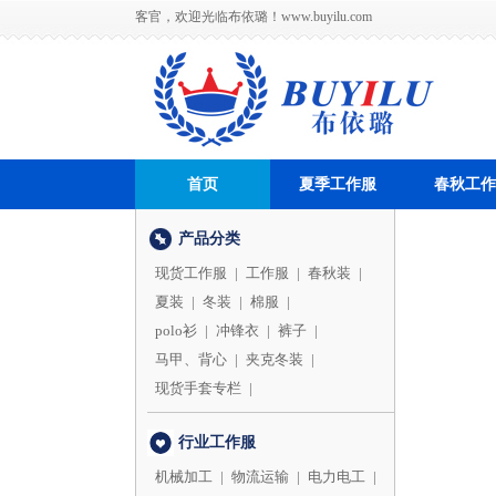
客官，欢迎光临布依璐！
www.buyilu.com
首页
夏季工作服
春秋工作
产品分类
现货工作服
|
工作服
|
春秋装
|
夏装
|
冬装
|
棉服
|
polo衫
|
冲锋衣
|
裤子
|
马甲、背心
|
夹克冬装
|
现货手套专栏
|
行业工作服
机械加工
|
物流运输
|
电力电工
|