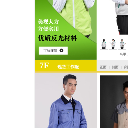
马甲
7F
现货工作服
正面
|
侧面
|
背