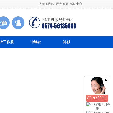
收藏布依璐
|
设为首页
|
帮助中心
衣工作服
冲锋衣
衬衫
QQ客
服