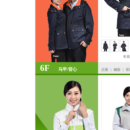
冬装
6F
马甲/背心
正面
|
侧面
|
背