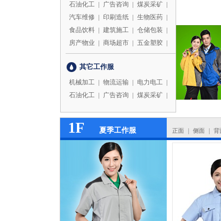
石油化工
|
广告咨询
|
煤炭采矿
|
汽车维修
|
印刷造纸
|
生物医药
|
食品饮料
|
建筑施工
|
仓储包装
|
房产物业
|
商场超市
|
五金塑胶
|
其它工作服
机械加工
|
物流运输
|
电力电工
|
石油化工
|
广告咨询
|
煤炭采矿
|
1F
夏季工作服
正面
|
侧面
|
背