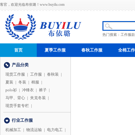
客官，欢迎光临布依璐！
www.buyilu.com
热门搜索：
工作服款
首页
夏季工作服
春秋工作服
全棉工作
产品分类
现货工作服
|
工作服
|
春秋装
|
夏装
|
冬装
|
棉服
|
polo衫
|
冲锋衣
|
裤子
|
马甲、背心
|
夹克冬装
|
现货手套专栏
|
行业工作服
机械加工
|
物流运输
|
电力电工
|