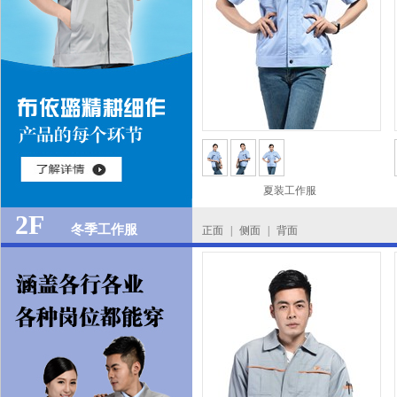
夏装工作服
2F
冬季工作服
正面
|
侧面
|
背面