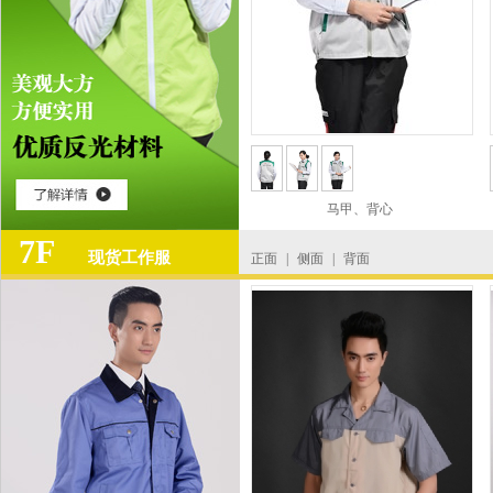
马甲、背心
7F
现货工作服
正面
|
侧面
|
背面