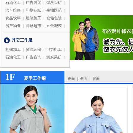
石油化工
|
广告咨询
|
煤炭采矿
|
汽车维修
|
印刷造纸
|
生物医药
|
食品饮料
|
建筑施工
|
仓储包装
|
房产物业
|
商场超市
|
五金塑胶
|
其它工作服
机械加工
|
物流运输
|
电力电工
|
石油化工
|
广告咨询
|
煤炭采矿
|
1F
夏季工作服
正面
|
侧面
|
背面