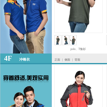
polo、T恤衫
4F
冲锋衣
正面
|
侧面
|
背面