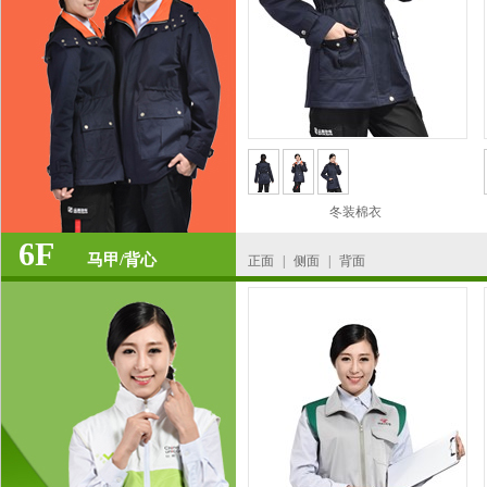
冬装棉衣
6F
马甲/背心
正面
|
侧面
|
背面