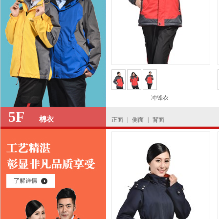
冲锋衣
5F
棉衣
正面
|
侧面
|
背面