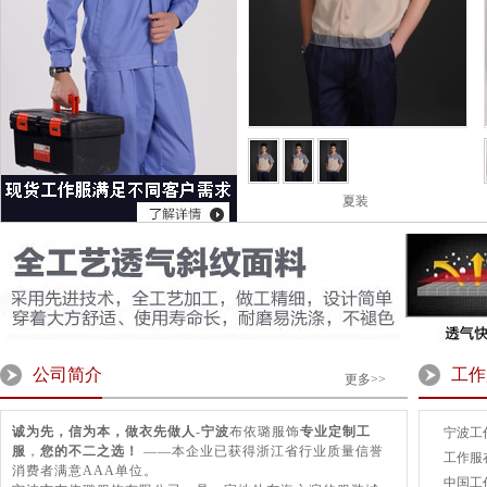
夏装
公司简介
工作
更多>>
诚为先，信为本，做衣先做人
-
宁波
布依璐服饰
专业定制工
宁波工
服
，
您的不二之选！
——本企业已获得浙江省行业质量信誉
工作服
消费者满意AAA单位。
中国工