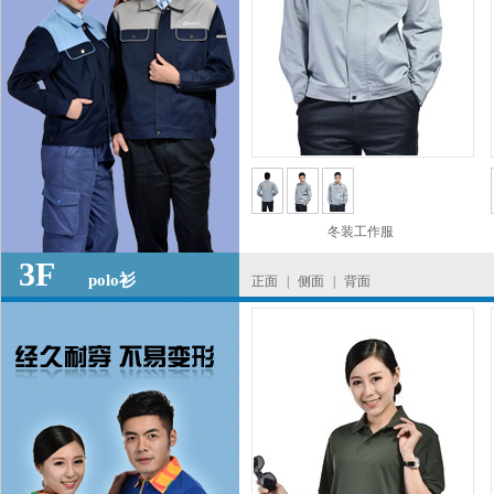
冬装工作服
3F
polo衫
正面
|
侧面
|
背面