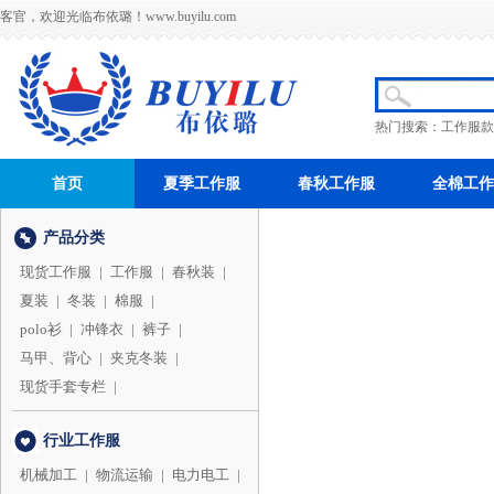
客官，欢迎光临布依璐！
www.buyilu.com
热门搜索：
工作服款
首页
夏季工作服
春秋工作服
全棉工作
产品分类
现货工作服
|
工作服
|
春秋装
|
夏装
|
冬装
|
棉服
|
polo衫
|
冲锋衣
|
裤子
|
马甲、背心
|
夹克冬装
|
现货手套专栏
|
行业工作服
机械加工
|
物流运输
|
电力电工
|