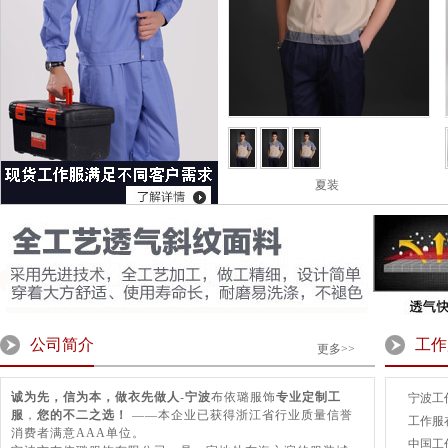
夏装
公司简介
工作
更多>>
诚为先，信为本，做衣先做人
-
宁波
布依璐服饰
专业定制工
宁波工
服
，
您的不二之选！
——本企业已获得浙江省行业质量信誉
工作服
消费者满意AAA单位。
中国工