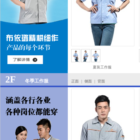
夏装工作服
2F
冬季工作服
正面
|
侧面
|
背面