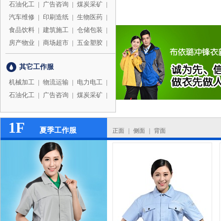
石油化工
|
广告咨询
|
煤炭采矿
|
汽车维修
|
印刷造纸
|
生物医药
|
食品饮料
|
建筑施工
|
仓储包装
|
房产物业
|
商场超市
|
五金塑胶
|
其它工作服
机械加工
|
物流运输
|
电力电工
|
石油化工
|
广告咨询
|
煤炭采矿
|
1F
夏季工作服
正面
|
侧面
|
背面