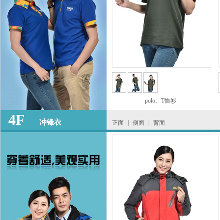
polo、T恤衫
4F
冲锋衣
正面
|
侧面
|
背面