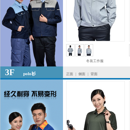
冬装工作服
3F
polo衫
正面
|
侧面
|
背面