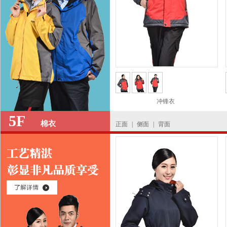
冲锋衣
5F
棉衣
正面
|
侧面
|
背面