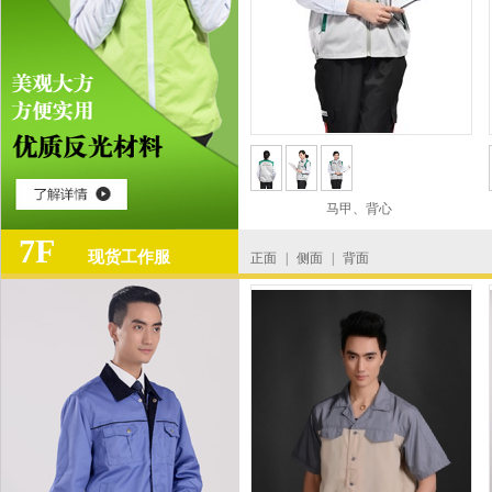
马甲、背心
7F
现货工作服
正面
|
侧面
|
背面