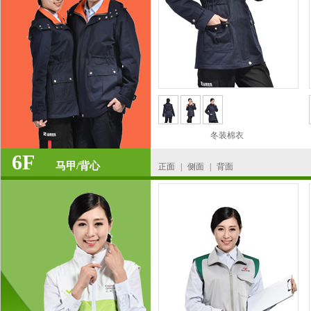
冬装棉衣
6F
马甲/背心
正面
|
侧面
|
背面