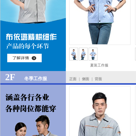
夏装工作服
2F
冬季工作服
正面
|
侧面
|
背面