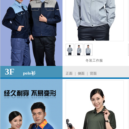
冬装工作服
3F
polo衫
正面
|
侧面
|
背面