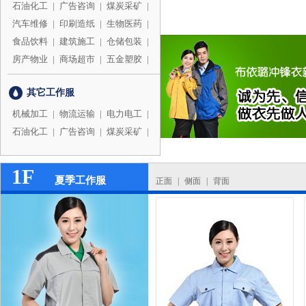
石油化工
|
广告咨询
|
煤炭采矿
|
汽车维修
|
印刷造纸
|
生物医药
|
食品饮料
|
建筑施工
|
仓储包装
|
房产物业
|
商场超市
|
五金塑胶
|
其它工作服
机械加工
|
物流运输
|
电力电工
|
石油化工
|
广告咨询
|
煤炭采矿
|
1F
夏季工作服
正面
|
侧面
|
背面