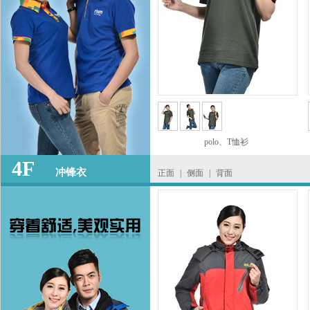
polo、T恤衫
4F
冲锋衣
正面
|
侧面
|
背面