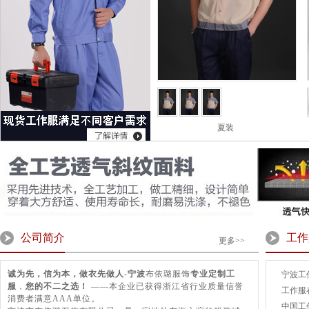
夏装
公司简介
工作
更多>>
诚为先，信为本，做衣先做人
-
宁波
布依璐服饰
专业定制工
宁波工
服
，
您的不二之选！
——本企业已获得浙江省行业质量信誉
工作服
消费者满意AAA单位。
中国工