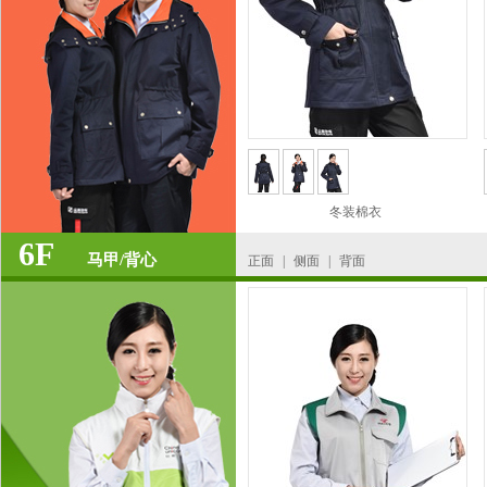
冬装棉衣
6F
马甲/背心
正面
|
侧面
|
背面