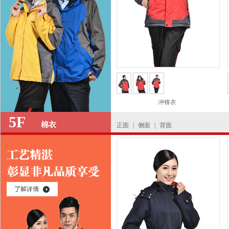
冲锋衣
5F
棉衣
正面
|
侧面
|
背面