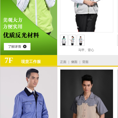
马甲、背心
7F
现货工作服
正面
|
侧面
|
背面