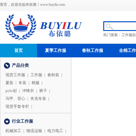
客官，欢迎光临布依璐！
www.buyilu.com
热门搜索：
工作服款
首页
夏季工作服
春秋工作服
全棉工作
产品分类
现货工作服
|
工作服
|
春秋装
|
夏装
|
冬装
|
棉服
|
polo衫
|
冲锋衣
|
裤子
|
马甲、背心
|
夹克冬装
|
现货手套专栏
|
行业工作服
机械加工
|
物流运输
|
电力电工
|